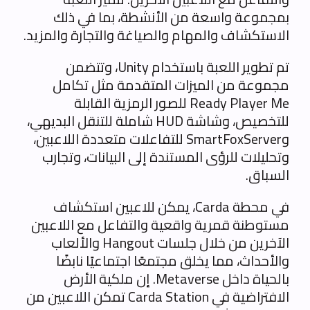
بمجموعة واسعة من الأنشطة، بما في ذلك
الاستكشاف والمهام والصياغة والتجارة والمزيد.
تم تطوير اللعبة باستخدام Unity، وتتضمن
مجموعة من الميزات المتقدمة مثل تكامل
Ready Player Me للصور الرمزية القابلة
للتخصيص، وشاشة HUD شاملة للتنقل البديهي،
وSmartFoxServer للتفاعلات متعددة اللاعبين،
وتحليلات للرؤى المستندة إلى البيانات، وتجارب
السباق.
في محطة Carda، يمكن للاعبين استكشاف
مستوطنة قمرية واقعية والتفاعل مع اللاعبين
الآخرين من خلال جلسات Hangout والألعاب
والأحداث، مما يخلق مجتمعًا اجتماعيًا نابضًا
بالحياة داخل Metaverse. إن ملكية الأرض
الافتراضية في Carda Station تمكن اللاعبين من