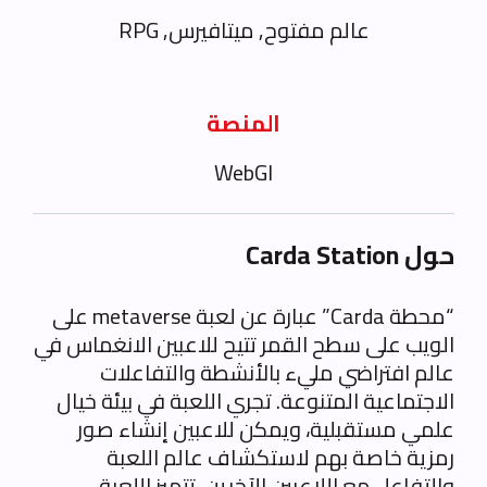
عالم مفتوح, ميتافيرس, RPG
المنصة
WebGl
حول Carda Station
“محطة Carda” عبارة عن لعبة metaverse على
الويب على سطح القمر تتيح للاعبين الانغماس في
عالم افتراضي مليء بالأنشطة والتفاعلات
الاجتماعية المتنوعة. تجري اللعبة في بيئة خيال
علمي مستقبلية، ويمكن للاعبين إنشاء صور
رمزية خاصة بهم لاستكشاف عالم اللعبة
والتفاعل مع اللاعبين الآخرين. تتميز اللعبة